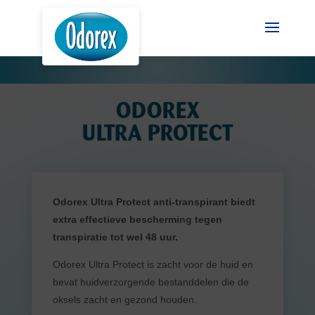
ODOREX
ULTRA PROTECT
Odorex Ultra Protect anti-transpirant biedt
extra effectieve bescherming tegen
transpiratie tot wel 48 uur.
Odorex Ultra Protect is zacht voor de huid en
bevat huidverzorgende bestanddelen die de
oksels zacht en gezond houden.