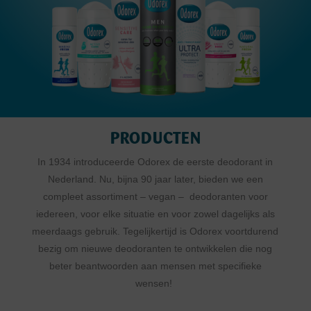
PRODUCTEN
In 1934 introduceerde Odorex de eerste deodorant in
Nederland. Nu, bijna 90 jaar later, bieden we een
compleet assortiment – vegan – deodoranten voor
iedereen, voor elke situatie en voor zowel dagelijks als
meerdaags gebruik. Tegelijkertijd is Odorex voortdurend
bezig om nieuwe deodoranten te ontwikkelen die nog
beter beantwoorden aan mensen met specifieke
wensen!