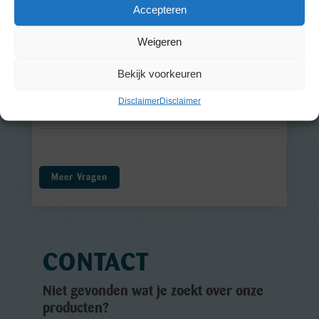
Accepteren
WAT BETEKENT 'VEGAN'?
Weigeren
WAAR KAN IK ODOREX KOPEN?
Bekijk voorkeuren
WORDT ODOREX GETEST OP
Disclaimer
Disclaimer
DIEREN?
Meer Vragen
CONTACT
Niet gevonden wat je zoekt over onze
producten?