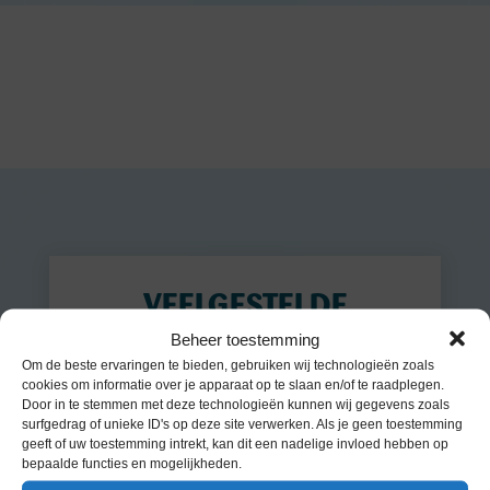
On
VEELGESTELDE
VRAGEN
Beheer toestemming
Om de beste ervaringen te bieden, gebruiken wij technologieën zoals
cookies om informatie over je apparaat op te slaan en/of te raadplegen.
Door in te stemmen met deze technologieën kunnen wij gegevens zoals
surfgedrag of unieke ID's op deze site verwerken. Als je geen toestemming
WAT IS HET VERSCHIL TUSSEN
geeft of uw toestemming intrekt, kan dit een nadelige invloed hebben op
EEN DEODORANT EN EEN ANTI-
bepaalde functies en mogelijkheden.
TRANSPIRANT?