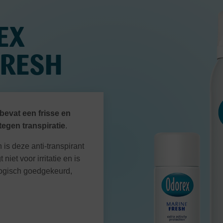
EX
FRESH
bevat een frisse en
tegen transpiratie
.
n is deze anti-transpirant
niet voor irritatie en is
logisch goedgekeurd,