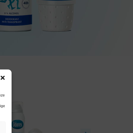
eze
lige