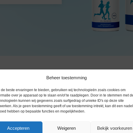
Beheer toestemming
de beste ervaringen te bieden, gebruiken wij technologieën zoals cookies om
ormatie over je apparaat op te slaan en/of te raadplegen. Door in te stemmen met d
hnologieën kunnen wij gegevens zoals surfgedrag of unieke ID's op deze site
werken. Als je geen toestemming geeft of uw toestemming intrekt, kan dit een nade
loed hebben op bepaalde functies en mogelijkheden.
Accepteren
Weigeren
Bekijk voorkeuren