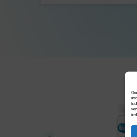
Om 
inf
tec
ver
inv