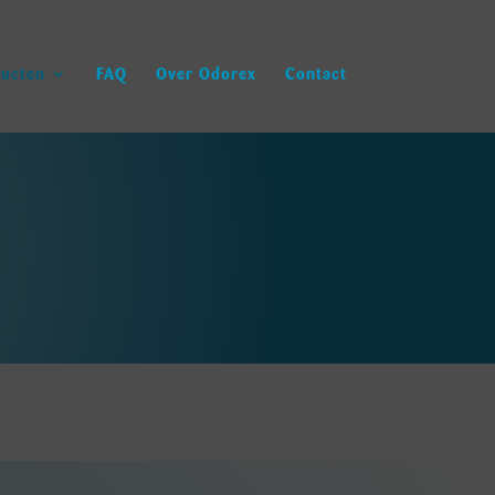
ucten
FAQ
Over Odorex
Contact