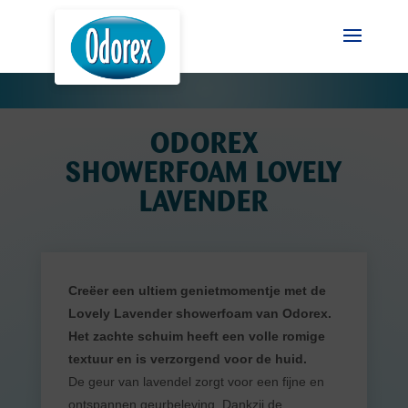
ODOREX
SHOWERFOAM LOVELY
LAVENDER
Creëer een ultiem genietmomentje met de
Lovely Lavender showerfoam van Odorex.
Het zachte schuim heeft een volle romige
textuur en is verzorgend voor de huid.
De geur van lavendel zorgt voor een fijne en
ontspannen geurbeleving. Dankzij de