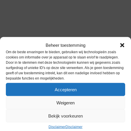
Beheer toestemming
Om de beste ervaringen te bieden, gebruiken wij technologieën zoals
cookies om informatie over je apparaat op te slaan en/of te raadplegen.
Door in te stemmen met deze technologieën kunnen wij gegevens zoals
surfgedrag of unieke ID's op deze site verwerken. Als je geen toestemming
geeft of uw toestemming intrekt, kan dit een nadelige invloed hebben op
bepaalde functies en mogelijkheden.
Accepteren
ose
Shower
Weigeren
Bekijk voorkeuren
verkrijgbaar bij:
Disclaimer
Disclaimer