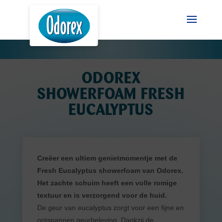
ODOREX
SHOWERFOAM FRESH
EUCALYPTUS
Creëer een ultiem genietmomentje met de
Fresh Eucalyptus showerfoam van Odorex.
Het zachte schuim heeft een volle romige
textuur en is verzorgend voor de huid.
De geur van eucalyptus zorgt voor een fijne en
ontspannen geurbeleving. Dankzij de